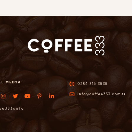
AL MEDYA
0256 316 3535
info@coffee333.com.tr
ee333cafe