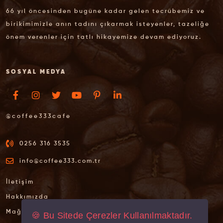
66 yıl öncesinden bugüne kadar gelen tecrübemiz ve
birikimimizle anın tadını çıkarmak isteyenler, tazeliğe
önem verenler için tatlı hikayemize devam ediyoruz.
SOSYAL MEDYA
@coffee333cafe
0256 316 3535
info@coffee333.com.tr
İletişim
Hakkımızda
Mağazalarımız
🍪 Bu Sitede Çerezler Kullanılmaktadır.