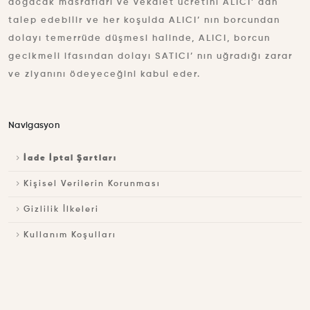
doğacak masrafları ve vekâlet ücretini ALICI’ dan
talep edebilir ve her koşulda ALICI’ nın borcundan
dolayı temerrüde düşmesi halinde, ALICI, borcun
gecikmeli ifasından dolayı SATICI’ nın uğradığı zarar
ve ziyanını ödeyeceğini kabul eder.
Navigasyon
İade İptal Şartları
Kişisel Verilerin Korunması
Gizlilik İlkeleri
Kullanım Koşulları