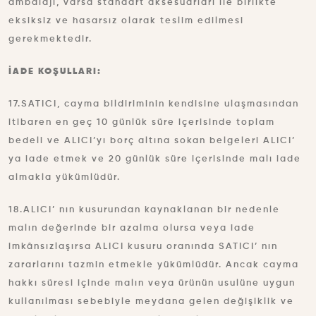
ambalajı, varsa standart aksesuarları ile birlikte
eksiksiz ve hasarsız olarak teslim edilmesi
gerekmektedir.
İADE KOŞULLARI:
17.SATICI, cayma bildiriminin kendisine ulaşmasından
itibaren en geç 10 günlük süre içerisinde toplam
bedeli ve ALICI’yı borç altına sokan belgeleri ALICI’
ya iade etmek ve 20 günlük süre içerisinde malı iade
almakla yükümlüdür.
18.ALICI’ nın kusurundan kaynaklanan bir nedenle
malın değerinde bir azalma olursa veya iade
imkânsızlaşırsa ALICI kusuru oranında SATICI’ nın
zararlarını tazmin etmekle yükümlüdür. Ancak cayma
hakkı süresi içinde malın veya ürünün usulüne uygun
kullanılması sebebiyle meydana gelen değişiklik ve