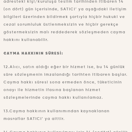
adresteki kişi/kuruluşa teslim tarihinden itibaren 14
(on dört) gün içerisinde, SATICI’ ya aşağıdaki iletişim
bilgileri üzerinden bildirmek şartıyla hiçbir hukuki ve
cezai sorumluluk üstlenmeksizin ve hiçbir gerekçe
göstermeksizin malı reddederek sözleşmeden cayma
hakkını kullanabilir.
CAYMA HAKKININ SÜRESİ:
12.Alıcı, satın aldığı eğer bir hizmet ise, bu 14 günlük
süre sözleşmenin imzalandığı tarihten itibaren başlar.
Cayma hakkı süresi sona ermeden önce, tüketicinin
onayı ile hizmetin ifasına başlanan hizmet
sözleşmelerinde cayma hakkı kullanılamaz.
13.Cayma hakkının kullanımından kaynaklanan
masraflar SATICI’ ya aittir.