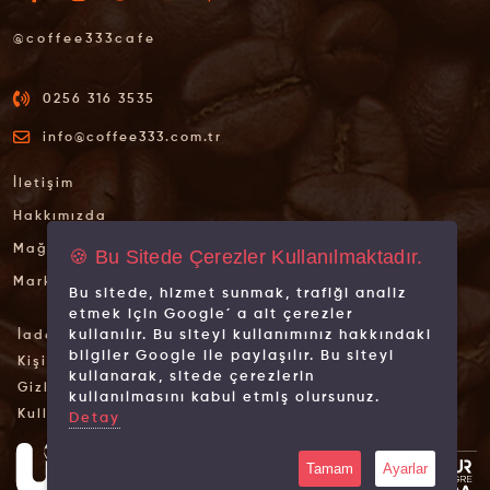
@coffee333cafe
0256 316 3535
info@coffee333.com.tr
İletişim
Hakkımızda
Mağazalarımız
🍪 Bu Sitede Çerezler Kullanılmaktadır.
Markalarımız
Bu sitede, hizmet sunmak, trafiği analiz
etmek için Google´ a ait çerezler
kullanılır. Bu siteyi kullanımınız hakkındaki
İade İptal Şartları
bilgiler Google ile paylaşılır. Bu siteyi
Kişisel Verilerin Korunması
kullanarak, sitede çerezlerin
Gizlilik İlkeleri
kullanılmasını kabul etmiş olursunuz.
Kullanım Koşulları
Detay
Tamam
Ayarlar
© 2026 Tüm hakları saklıdır.