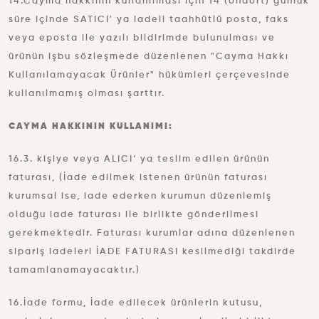
14.Cayma hakkının kullanılması için 14 (ondört) günlük
süre içinde SATICI' ya iadeli taahhütlü posta, faks
veya eposta ile yazılı bildirimde bulunulması ve
ürünün işbu sözleşmede düzenlenen "Cayma Hakkı
Kullanılamayacak Ürünler" hükümleri çerçevesinde
kullanılmamış olması şarttır.
CAYMA HAKKININ KULLANIMI:
16.3. kişiye veya ALICI’ ya teslim edilen ürünün
faturası, (İade edilmek istenen ürünün faturası
kurumsal ise, iade ederken kurumun düzenlemiş
olduğu iade faturası ile birlikte gönderilmesi
gerekmektedir. Faturası kurumlar adına düzenlenen
sipariş iadeleri İADE FATURASI kesilmediği takdirde
tamamlanamayacaktır.)
16.İade formu, İade edilecek ürünlerin kutusu,