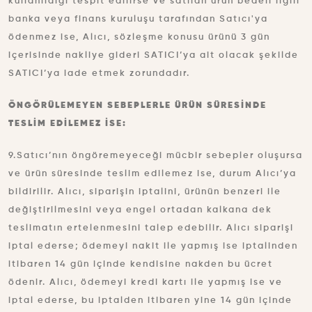
kullanıldığı tespit edilirse ve satılan ürün bedeli ilgili
banka veya finans kuruluşu tarafından Satıcı'ya
ödenmez ise, Alıcı, sözleşme konusu ürünü 3 gün
içerisinde nakliye gideri SATICI’ya ait olacak şekilde
SATICI’ya iade etmek zorundadır.
ÖNGÖRÜLEMEYEN SEBEPLERLE ÜRÜN SÜRESİNDE
TESLİM EDİLEMEZ İSE:
9.Satıcı’nın öngöremeyeceği mücbir sebepler oluşursa
ve ürün süresinde teslim edilemez ise, durum Alıcı’ya
bildirilir. Alıcı, siparişin iptalini, ürünün benzeri ile
değiştirilmesini veya engel ortadan kalkana dek
teslimatın ertelenmesini talep edebilir. Alıcı siparişi
iptal ederse; ödemeyi nakit ile yapmış ise iptalinden
itibaren 14 gün içinde kendisine nakden bu ücret
ödenir. Alıcı, ödemeyi kredi kartı ile yapmış ise ve
iptal ederse, bu iptalden itibaren yine 14 gün içinde