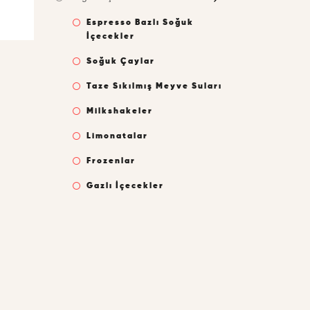
Espresso Bazlı Soğuk
İçecekler
Soğuk Çaylar
Taze Sıkılmış Meyve Suları
Milkshakeler
Limonatalar
Frozenlar
Gazlı İçecekler