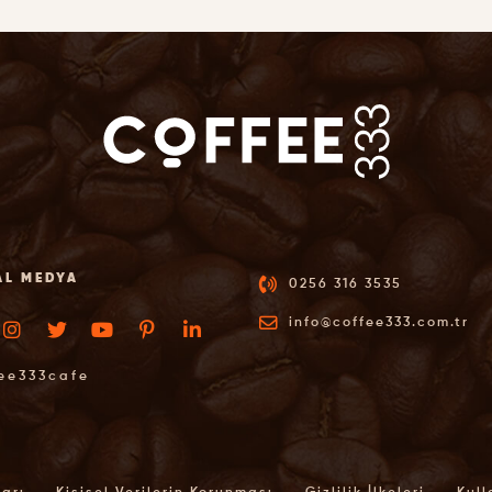
AL MEDYA
0256 316 3535
info@coffee333.com.tr
ee333cafe