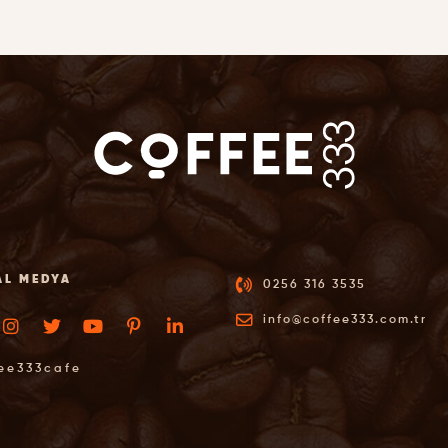
AL MEDYA
0256 316 3535
info@coffee333.com.tr
ee333cafe