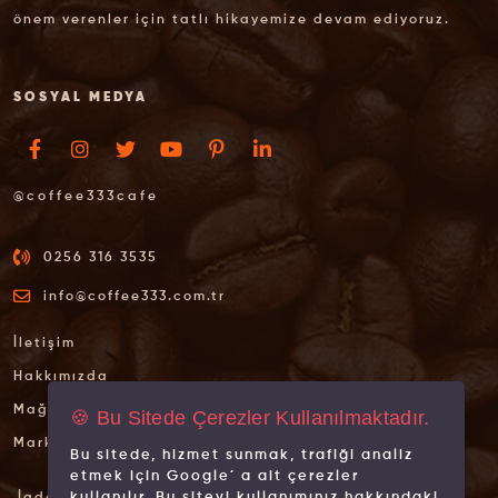
önem verenler için tatlı hikayemize devam ediyoruz.
SOSYAL MEDYA
@coffee333cafe
0256 316 3535
info@coffee333.com.tr
İletişim
Hakkımızda
Mağazalarımız
🍪 Bu Sitede Çerezler Kullanılmaktadır.
Markalarımız
Bu sitede, hizmet sunmak, trafiği analiz
etmek için Google´ a ait çerezler
kullanılır. Bu siteyi kullanımınız hakkındaki