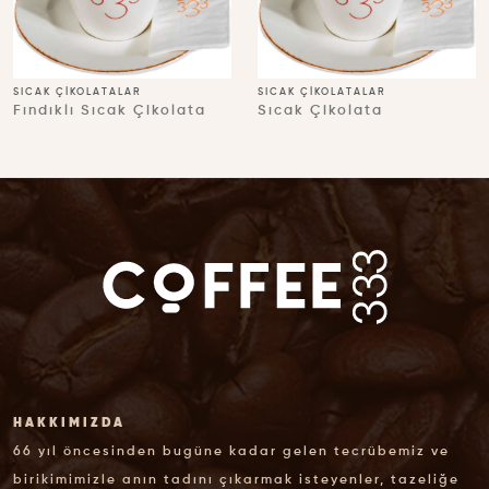
SICAK ÇIKOLATALAR
SICAK ÇIKOLATALAR
Fındıklı Sıcak Çikolata
Sıcak Çikolata
HAKKIMIZDA
66 yıl öncesinden bugüne kadar gelen tecrübemiz ve
birikimimizle anın tadını çıkarmak isteyenler, tazeliğe