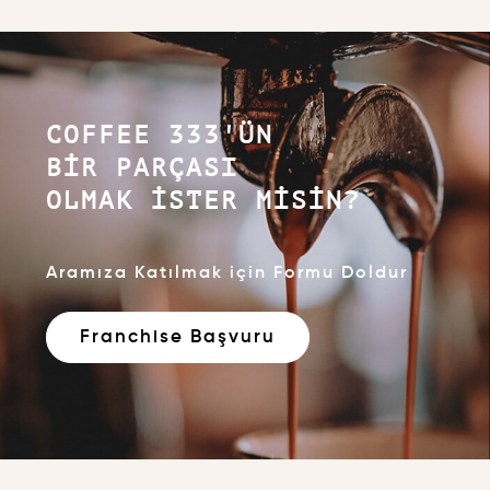
COFFEE 333'ÜN
BIR PARÇASI
OLMAK İSTER MISIN?
Aramıza Katılmak için Formu Doldur
Franchise Başvuru