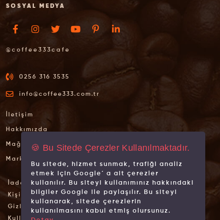
SOSYAL MEDYA
@coffee333cafe
0256 316 3535
info@coffee333.com.tr
İletişim
Hakkımızda
Mağazalarımız
🍪 Bu Sitede Çerezler Kullanılmaktadır.
Markalarımız
Bu sitede, hizmet sunmak, trafiği analiz
etmek için Google´ a ait çerezler
kullanılır. Bu siteyi kullanımınız hakkındaki
İade İptal Şartları
bilgiler Google ile paylaşılır. Bu siteyi
Kişisel Verilerin Korunması
kullanarak, sitede çerezlerin
Gizlilik İlkeleri
kullanılmasını kabul etmiş olursunuz.
Kullanım Koşulları