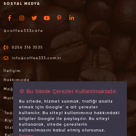
SOSYAL MEDYA
@coffee333cafe
0256 316 3535
info@coffee333.com.tr
İletişim
Hakkımızda
Mağazalarımız
🍪 Bu Sitede Çerezler Kullanılmaktadır.
Markalarımız
Bu sitede, hizmet sunmak, trafiği analiz
etmek için Google´ a ait çerezler
kullanılır. Bu siteyi kullanımınız hakkındaki
İade İptal Şartları
bilgiler Google ile paylaşılır. Bu siteyi
Kişisel Verilerin Korunması
kullanarak, sitede çerezlerin
Gizlilik İlkeleri
kullanılmasını kabul etmiş olursunuz.
Kullanım Koşulları