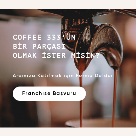
COFFEE 333'ÜN
BIR PARÇASI
OLMAK İSTER MISIN?
Aramıza Katılmak için Formu Doldur
Franchise Başvuru