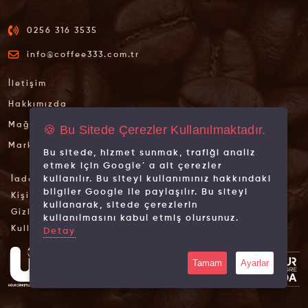
0256 316 3535
info@coffee333.com.tr
İletişim
Hakkımızda
Mağazalarımız
🍪 Bu Sitede Çerezler Kullanılmaktadır.
Markalarımız
Bu sitede, hizmet sunmak, trafiği analiz
etmek için Google´ a ait çerezler
kullanılır. Bu siteyi kullanımınız hakkındaki
İade İptal Şartları
bilgiler Google ile paylaşılır. Bu siteyi
Kişisel Verilerin Korunması
kullanarak, sitede çerezlerin
Gizlilik İlkeleri
kullanılmasını kabul etmiş olursunuz.
Kullanım Koşulları
Detay
Tamam
Ayarlar
© 2026 Tüm hakları saklıdır.